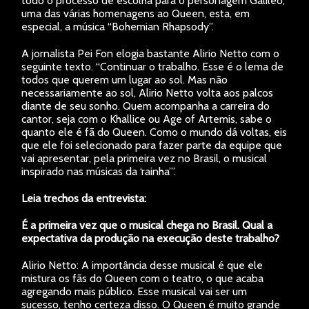
todo o processo de escolha para o personagem Galileo,
uma das várias homenagens ao Queen, esta, em
especial, a música “Bohemian Rhapsody”.
A jornalista Pei Fon elogia bastante Alirio Netto com o
seguinte texto. “Continuar o trabalho. Esse é o lema de
todos que querem um lugar ao sol. Mas não
necessariamente ao sol, Alirio Netto volta aos palcos
diante de seu sonho. Quem acompanha a carreira do
cantor, seja com o Khallice ou Age of Artemis, sabe o
quanto ele é fã do Queen. Como o mundo dá voltas, eis
que ele foi selecionado para fazer parte da equipe que
vai apresentar, pela primeira vez no Brasil, o musical
inspirado nas músicas da ‘rainha’”.
Leia trechos da entrevista:
É a primeira vez que o musical chega no Brasil. Qual a
expectativa da produção na execução deste trabalho?
Alirio Netto: A importância desse musical é que ele
mistura os fãs do Queen com o teatro, o que acaba
agregando mais público. Esse musical vai ser um
sucesso, tenho certeza disso. O Queen é muito grande