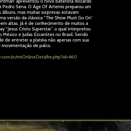
frontman’ apresentou o novo baterista Riccardo
o à Pedro Sena. O Age Of Artemis preparou um
s álbuns, mas muitas surpresas estavam
 uma versão da clássica “The Show Must Go On”
bem altas. Já é de conhecimento de muitos a
y “Jesus Cristo Superstar”, o qual interpretou
 México e Judas Escariótes no Brasil. Sendo
de de entreter a platéia não apenas com sua
 e movimentação de palco.
w.com.br/mtOnlineDetalhe.php?id=460