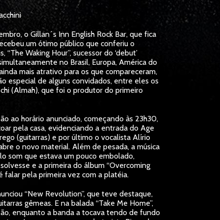
acchini
mbro, o Gillan´s Inn English Rock Bar, que fica
 recebeu um ótimo público que conferiu o
 “The Waking Hour”, sucessor do ‘debut’
 simultaneamente no Brasil, Europa, América do
ainda mais atrativo para os que compareceram,
ão especial de alguns convidados, entre eles os
chi (Almah), que foi o produtor do primeiro
ão ao horário anunciado, começando às 23h30,
ar pela casa, evidenciando a entrada do Age
go (guitarras) e por último o vocalista Alírio
abre o novo material. Além de pesada, a música
 pelo som que estava um pouco embolado,
resolvesse e a primeira do álbum “Overcoming
é falar pela primeira vez com a platéia.
anunciou “New Revolution”, que teve destaque,
guitarras gêmeas. E na balada “Take Me Home”,
ção, enquanto a banda a tocava tendo de fundo