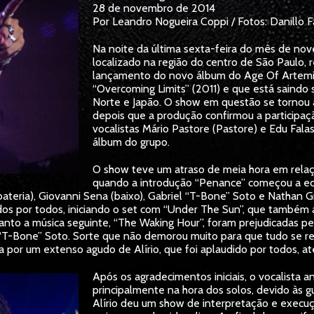
28 de novembro de 2014
Por Leandro Nogueira Coppi / Fotos: Danillo F
Na noite da última sexta-feira do mês de nove
localizado na região do centro de São Paulo,
lançamento do novo álbum do Age Of Artemis,
“Overcoming Limits” (2011) e que está saindo
Norte e Japão. O show em questão se tornou 
depois que a produção confirmou a participaç
vocalistas Mário Pastore (Pastore) e Edu Falas
álbum do grupo.
O show teve um atraso de meia hora em relaç
quando a introdução “Penance” começou a eco
ateria), Giovanni Sena (baixo), Gabriel “T-Bone” Soto e Nathan Gre
dos por todos, iniciando o set com “Under The Sun”, que também 
quanto a música seguinte, “The Waking Hour”, foram prejudicadas
l “T-Bone” Soto. Sorte que não demorou muito para que tudo se 
ada por um extenso agudo de Alírio, que foi aplaudido por todos, at
Após os agradecimentos iniciais, o vocalista 
principalmente na hora dos solos, devido às 
Alírio deu um show de interpretação e execu