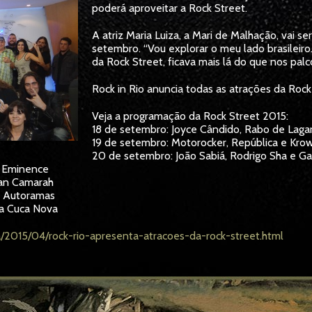
poderá aproveitar a Rock Street.
A atriz Maria Luiza, a Mari de Malhação, vai s
setembro. “Vou explorar o meu lado brasileiro
da Rock Street, ficava mais lá do que nos palco
Rock in Rio anuncia todas as atrações da Rock
Veja a programação da Rock Street 2015:
18 de setembro: Joyce Cândido, Rabo de Lagar
19 de setembro: Motorocker, República e Kro
20 de setembro: João Sabiá, Rodrigo Sha e Ga
e Eminence
uan Camarah
e Autoramas
sa Cuca Nova
ia/2015/04/rock-rio-apresenta-atracoes-da-rock-street.html